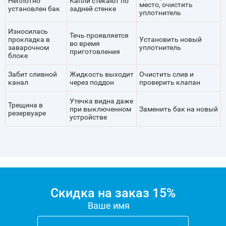
Неплотно
Капли стекают по
место, очистить
установлен бак
задней стенке
уплотнитель
Износилась
Течь проявляется
прокладка в
Установить новый
во время
заварочном
уплотнитель
приготовления
блоке
Забит сливной
Жидкость выходит
Очистить слив и
канал
через поддон
проверить клапан
Утечка видна даже
Трещина в
при выключенном
Заменить бак на новый
резервуаре
устройстве
Скидка на заказ 15%
Ваше имя