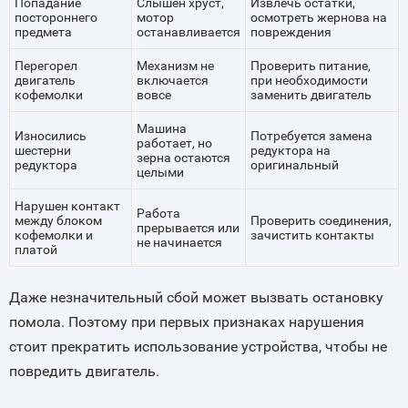
Попадание
Слышен хруст,
Извлечь остатки,
постороннего
мотор
осмотреть жернова на
предмета
останавливается
повреждения
Перегорел
Механизм не
Проверить питание,
двигатель
включается
при необходимости
кофемолки
вовсе
заменить двигатель
Машина
Износились
Потребуется замена
работает, но
шестерни
редуктора на
зерна остаются
редуктора
оригинальный
целыми
Нарушен контакт
Работа
между блоком
Проверить соединения,
прерывается или
кофемолки и
зачистить контакты
не начинается
платой
Даже незначительный сбой может вызвать остановку
помола. Поэтому при первых признаках нарушения
стоит прекратить использование устройства, чтобы не
повредить двигатель.