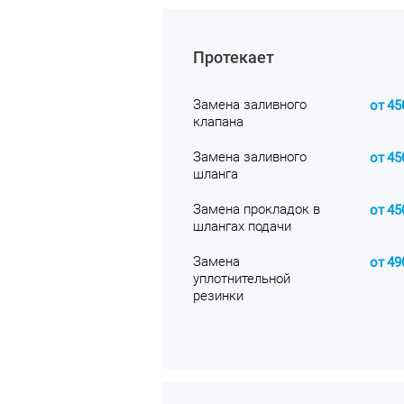
Протекает
Замена заливного
от
45
клапана
Замена заливного
от
45
шланга
Замена прокладок в
от
45
шлангах подачи
Замена
от
49
уплотнительной
резинки