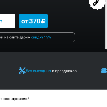
от
370
нт
и на сайте дарим
скидку 15%
Без выходных
и праздников
т водонагревателей