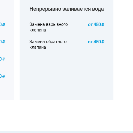
Непрерывно заливается вода
Замена взрывного
0
от
450
клапана
Замена обратного
0
от
450
клапана
0
0