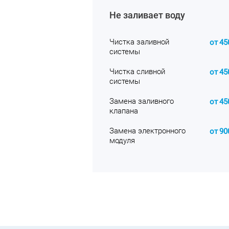
Не заливает воду
Чистка заливной
от
45
системы
Чистка сливной
от
45
системы
Замена заливного
от
45
клапана
Замена электронного
от
90
модуля