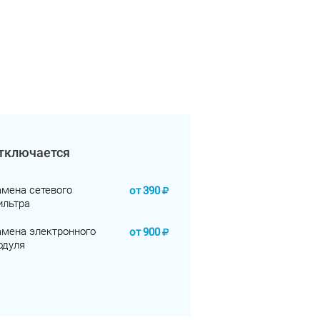
тключается
амена сетевого
от
390
ильтра
амена электронного
от
900
одуля