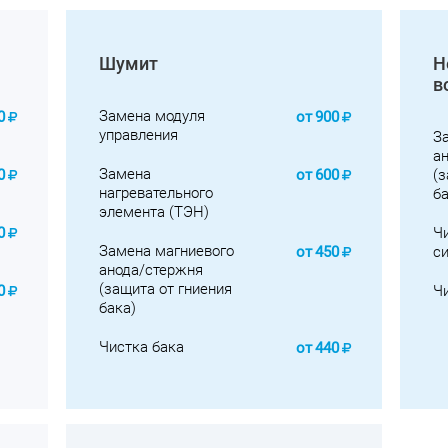
Шумит
Н
в
Замена модуля
0
от
900
управления
З
а
Замена
0
от
600
(з
нагревательного
ба
элемента (ТЭН)
0
Ч
Замена магниевого
от
450
с
анода/стержня
(защита от гниения
0
Ч
бака)
Чистка бака
от
440