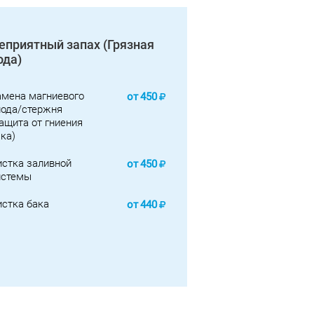
еприятный запах (Грязная
ода)
амена магниевого
от
450
нода/стержня
ащита от гниения
ка)
истка заливной
от
450
истемы
истка бака
от
440