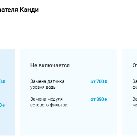
вателя Кэнди
Не включается
О
Замена датчика
З
0
от
700
уровня воды
ф
Замена модуля
З
от
390
сетевого фильтра
м
0