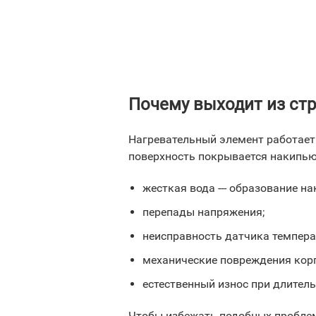
Почему выходит из ст
Нагревательный элемент работает 
поверхность покрывается накипью
жесткая вода --- образование н
перепады напряжения;
неисправность датчика темпера
механические повреждения корп
естественный износ при длител
Чтобы избежать подобных проблем