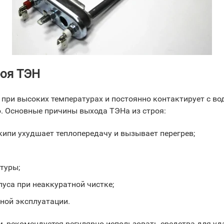
роя ТЭН
при высоких температурах и постоянно контактирует с вод
. Основные причины выхода ТЭНа из строя:
акипи ухудшает теплопередачу и вызывает перегрев;
туры;
уса при неаккуратной чистке;
ьной эксплуатации.
, рекомендуется регулярно использовать средства для уд