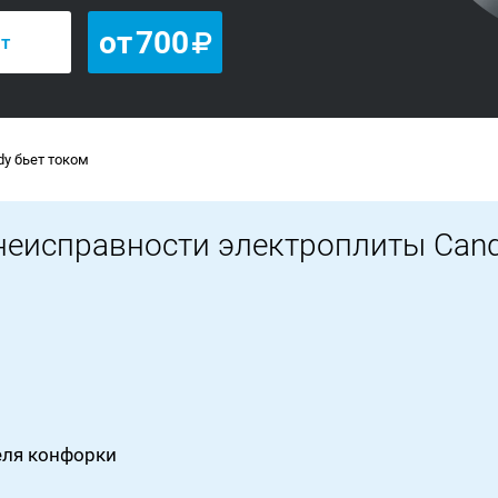
от
700
нт
y бьет током
неисправности электроплиты Can
еля конфорки