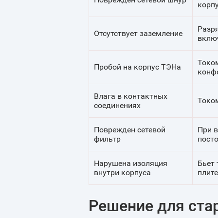
корп
Разр
Отсутствует заземление
вклю
Токо
Пробой на корпус ТЭНа
конф
Влага в контактных
Током
соединениях
Поврежден сетевой
При 
фильтр
пост
Нарушена изоляция
Бьет
внутри корпуса
плите
Решение для стар