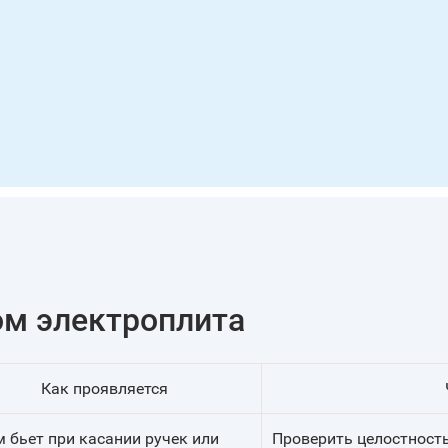
ом электроплита
Как проявляется
 бьет при касании ручек или
Проверить целостность