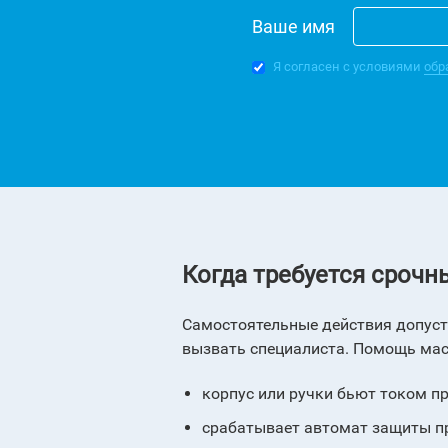
Ваше имя
Я согласен с условиями
обр
Когда требуется срочн
Самостоятельные действия допусти
вызвать специалиста. Помощь маст
корпус или ручки бьют током п
срабатывает автомат защиты п