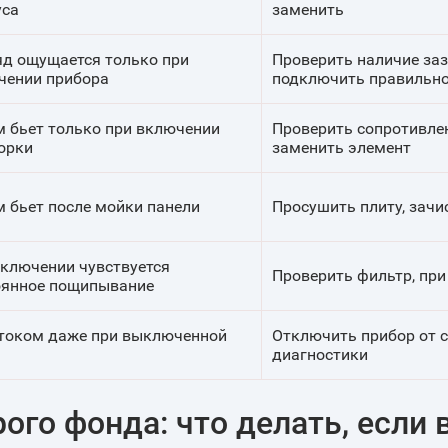
уса
заменить
яд ощущается только при
Проверить наличие заз
чении прибора
подключить правильн
м бьет только при включении
Проверить сопротивлен
орки
заменить элемент
 бьет после мойки панели
Просушить плиту, зачи
включении чувствуется
Проверить фильтр, пр
оянное пощипывание
 током даже при выключенной
Отключить прибор от с
диагностики
ого фонда: что делать, если 