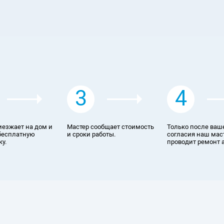
3
4
иезжает на дом и
Мастер сообщает стоимость
Только после ваш
бесплатную
и сроки работы.
согласия наш мас
у.
проводит ремонт 