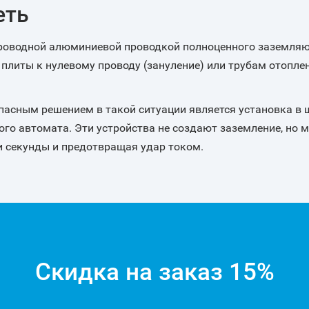
еть
проводной алюминиевой проводкой полноценного заземляющ
литы к нулевому проводу (зануление) или трубам отоплен
асным решением в такой ситуации является установка в 
го автомата. Эти устройства не создают заземление, но 
ли секунды и предотвращая удар током.
Скидка на заказ 15%